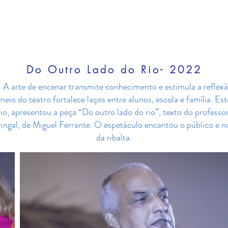
Nossa Escola
Matrículas 2026
Segmentos
Ga
Do Outro Lado do Rio- 2022
 A arte de encenar transmite conhecimento e estimula a reflexão
meio do teatro fortalece laços entre alunos, escola e família. E
io, apresentou a peça “Do outro lado do rio”, texto do profess
ingal, de Miguel Ferrante. O espetáculo encantou o público e no
da ribalta.