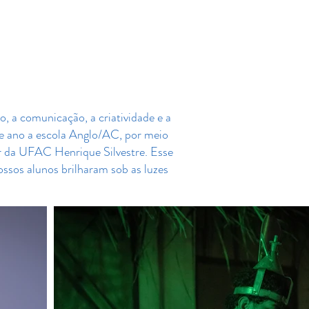
Portal do Aluno
leria
Fale conosco
Blog
, a comunicação, a criatividade e a
ste ano a escola Anglo/AC, por meio
or da UFAC Henrique Silvestre. Esse
ssos alunos brilharam sob as luzes