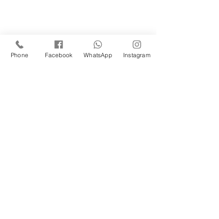
Phone
Facebook
WhatsApp
Instagram
1/8
SIGA NOSSAS REDES
TRABALHE CONOSCO